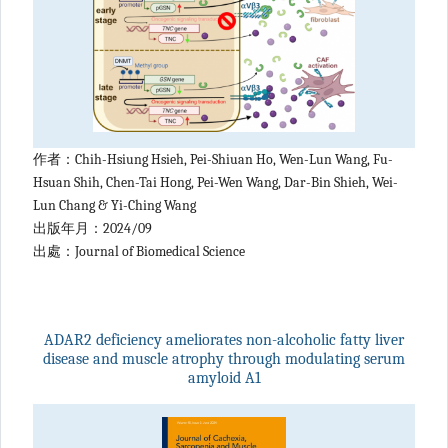
作者：Chih-Hsiung Hsieh, Pei-Shiuan Ho, Wen-Lun Wang, Fu-
Hsuan Shih, Chen-Tai Hong, Pei-Wen Wang, Dar-Bin Shieh, Wei-
Lun Chang & Yi-Ching Wang
出版年月：2024/09
出處：Journal of Biomedical Science
ADAR2 deficiency ameliorates non-alcoholic fatty liver
disease and muscle atrophy through modulating serum
amyloid A1