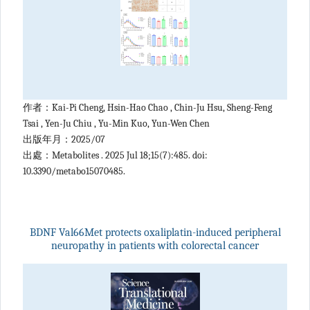
作者：Kai-Pi Cheng, Hsin-Hao Chao , Chin-Ju Hsu, Sheng-Feng
Tsai , Yen-Ju Chiu , Yu-Min Kuo, Yun-Wen Chen
出版年月：2025/07
出處：Metabolites . 2025 Jul 18;15(7):485. doi:
10.3390/metabo15070485.
BDNF Val66Met protects oxaliplatin-induced peripheral
neuropathy in patients with colorectal cancer