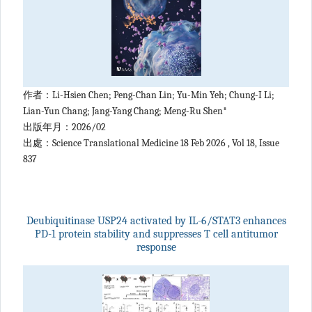
作者：Li-Hsien Chen; Peng-Chan Lin; Yu-Min Yeh; Chung-I Li;
Lian-Yun Chang; Jang-Yang Chang; Meng-Ru Shen*
出版年月：2026/02
出處：Science Translational Medicine 18 Feb 2026 , Vol 18, Issue
837
Deubiquitinase USP24 activated by IL-6/STAT3 enhances
PD-1 protein stability and suppresses T cell antitumor
response