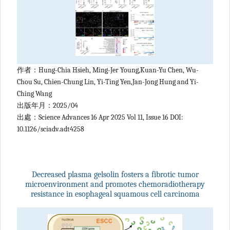
作者：Hung-Chia Hsieh, Ming-Jer Young,Kuan-Yu Chen, Wu-
Chou Su, Chien-Chung Lin, Yi-Ting Yen,Jan-Jong Hung and Yi-
Ching Wang
出版年月：2025/04
出處：Science Advances 16 Apr 2025 Vol 11, Issue 16 DOI:
10.1126/sciadv.adt4258
Decreased plasma gelsolin fosters a fibrotic tumor
microenvironment and promotes chemoradiotherapy
resistance in esophageal squamous cell carcinoma