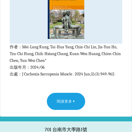
作者：Mei-Lang Kung, Tai-Hua Yang, Chia-Chi Lin, Jia-Yun Ho,
Tzu-Chi Hung, Chih-Hsiang Chang, Kuan-Wen Huang, Chien-Chin
Chen, Yun-Wen Chen*
出版年月：2024/06
出處：J Cachexia Sarcopenia Muscle . 2024 Jun;15(3):949-962.
閱讀更多
701 台南市大學路1號