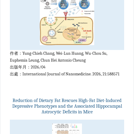
作者：Yung-Chieh Chang, Wei-Lun Huang, Wu-Chou Su,
Euphemia Leung, Chun Hei Antonio Cheung
出版年月：2026/04
出處：International Journal of Nanomedicine. 2026, 21:588571
Reduction of Dietary Fat Rescues High-Fat Diet-Induced
Depressive Phenotypes and the Associated Hippocampal
Astrocytic Deficits in Mice