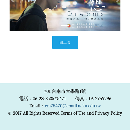
Previous
Next
回上頁
701 台南市大學路1號
電話：06-2353535#5471 傳真：06-2749296
Email：
em75470@email.ncku.edu.tw
© 2017 All Rights Reserved Terms of Use and Privacy Policy